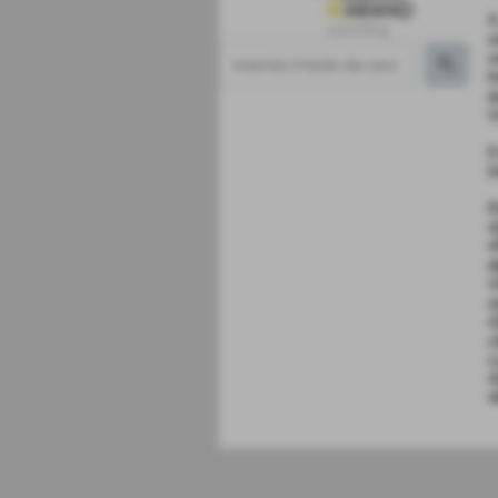
4
u
u
t
q
v
I
I
P
•
•
d
•
s
•
c
c
•
•