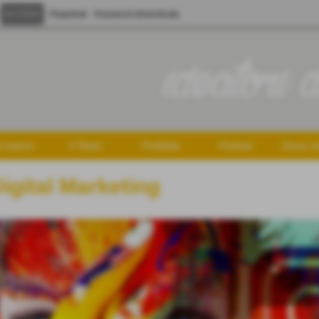
Registrati
Password dimenticata
i siamo
Il Team
Portfolio
Partner
Dove s
igital Marketing