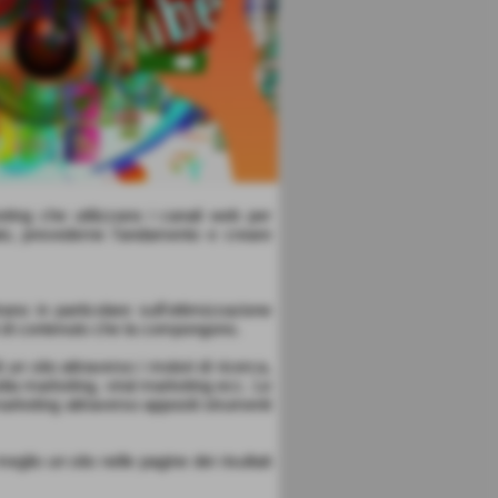
keting che utilizzano i canali web per
ato, prevederne l’andamento e creare
no in particolare sull’ottimizzazione
enti di contenuto che la compongono.
n sito attraverso i motori di ricerca,
dia marketing, viral marketing ecc. Le
 marketing attraverso appositi strumenti
glio un sito nelle pagine dei risultati