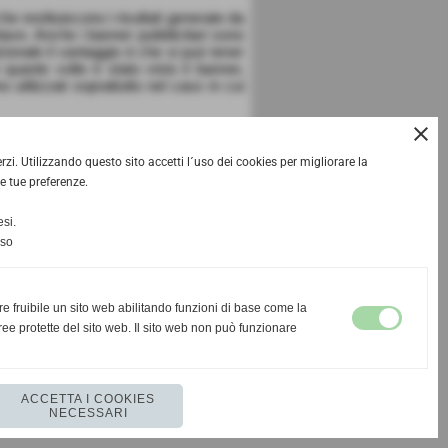
 restituiscono i risultati generate da
hiave. Anche i banner pubblicitari sono
zionale il vantaggio è che si può tener
quante volte è stato visto il banner,
utilizzati soprattutto nel caso in cui
close
zionale alle caratteristiche peculiari di
a clientela.
rzi. Utilizzando questo sito accetti l´uso dei cookies per migliorare la
e tue preferenze.
line, adeguando e applicando i principi
si.
nso
o le tecniche SEO e PPC, definendo le
rumenti di comunicazione diretta con il
 (come tutte le attività legate ai CRM)
re fruibile un sito web abilitando funzioni di base come la
ee protette del sito web. Il sito web non può funzionare
le ricerche online del settore.
ACCETTA I COOKIES
NECESSARI