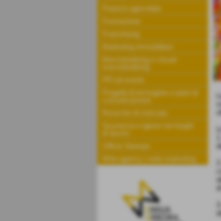
Finanza agevolata
Formazione
Franchising
Marketing immobiliare
Merchandising e visual
merchandising
PR ed eventi
Progetti di immagine e piani di
L
comunicazione
s
o
Ricerche di mercato
Sicurezza e igiene nei luoghi
L
di lavoro
d
Ufficio Stampa
Web agency | web marketing
2
c
a
d
3
d