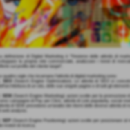
a definizione di Digital Marketing è “l’insieme delle attività di mar
viluppare la propria rete commerciale, analizzare i trend di merc
fferte sul profilo del cliente target“.
e quattro sigle che incarnano l’attività di digital marketing sono:
1.
SEO
(Search Engine Optimization). Le attività di SEO si concetra
ell’architettura di un sito, delle sue singole pagine e di tutti gli elem
.
SEM
(Search Engine Marketing): azioni svolte per la promozione di u
ome campagne di Pay per Click, attività di Link popularity, social me
ttività di SEM prevedono un’analisi dei ritorni delle diverse attività di
i web analysis.
.
SEP
(Search Engine Positioning): azioni svolte per posizionare al me
ei motori di ricerca.