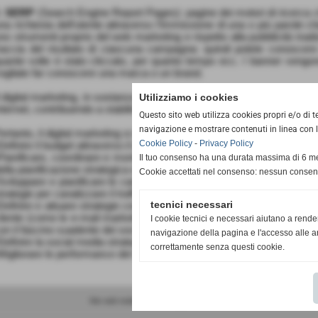
.
SERP
(Search Engine Report Pages): pagine dei motori di ricerca che
na richiesta dell’utente attraverso l’immissione di una o più parole c
no strumenti proprio del web marketing e rispetto alla pubblicità tradi
raccia del risultato di ciascuna campagna: quindi potete conoscere 
uante volte è stato cliccato, per quanto tempo ecc. I banner vengono 
ogliate far conoscere una marca o un brand.
l digital marketing, in sostanza, unisce i fondamenti del marketing tradi
Utilizziamo i cookies
nternet, contribuendo a stabilire un rapporto più solido e duraturo con l
Questo sito web utilizza cookies propri e/o di te
navigazione e mostrare contenuti in linea con l
ertanto, il digital marketing si occupa di:
Cookie Policy
-
Privacy Policy
Definire il budget attraverso il quale gestire l’intero processo
Pianificare, coordinare e monitorare tutte le strategie di Marketing on
Il tuo consenso ha una durata massima di 6 me
ella pianificazione strategica e operativa
Cookie accettati nel consenso: nessun conse
Sviluppare e pianificare le campagne di marketing digitale attravers
trategie per canalizzare il traffico online verso il sito aziendale
tecnici necessari
Definire e attuare strategie commerciali che uniscano i tradizionali st
liente (come le e-mail marketing) e di gestione e trattamento dei dati,
I cookie tecnici e necessari aiutano a rende
on il fascino suadente dei social media
navigazione della pagina e l'accesso alle ar
Definire la social media strategy
correttamente senza questi cookie.
Migliorare le performance del sito web aziendale, attraverso i trend del
Sito web realizzato da www.planimetrie.net